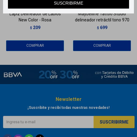
SUSCRIBIRME
Lápiz Delineador de Labios
Maybelline Tattoo Studio
New Color - Rosa
delineador retráctil tono 970
209
699
$
$
Newsletter
¡Suscribite y recibí todas nuestras novedades!
SUSCRIBIRME