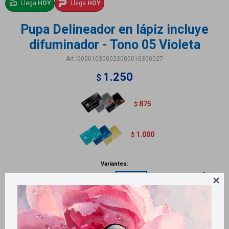
Llega
HOY
Llega
HOY
Pupa Delineador en lápiz incluye
difuminador - Tono 05 Violeta
000010300023000010300027
1.250
$
875
$
1.000
$
Variantes:

Métodos y costos de envío