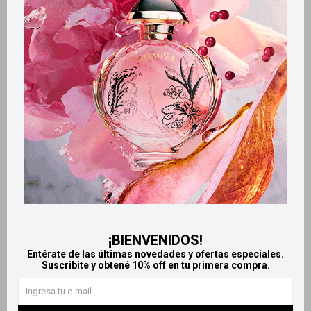
Retiros gratuitos en tiendas
Productos que te pueden interesar
¡BIENVENIDOS!
Entérate de las últimas novedades y ofertas especiales.
Suscribite y obtené 10% off en tu primera compra.
Llega
HOY
Llega
HOY
Llega
HOY
Llega
HOY