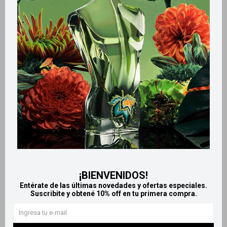
Retiros gratuitos en tiendas
Productos que te pueden interesar
¡BIENVENIDOS!
Entérate de las últimas novedades y ofertas especiales.
Suscribite y obtené 10% off en tu primera compra.
Llega
HOY
Llega
HOY
Llega en
2 HS
Llega en
2 HS