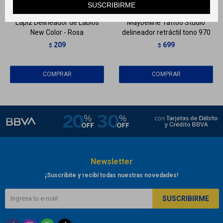
SUSCRIBIRME
Lápiz Delineador de Labios
Maybelline Tattoo Studio
New Color - Rosa
delineador retráctil tono 970
209
699
$
$
Newsletter
¡Suscribite y recibí todas nuestras novedades!
SUSCRIBIRME