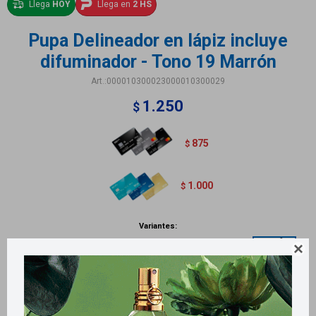
Llega
HOY
Llega en
2 HS
Pupa Delineador en lápiz incluye
difuminador - Tono 19 Marrón
000010300023000010300029
1.250
$
875
$
1.000
$
Variantes:

Métodos y costos de envío