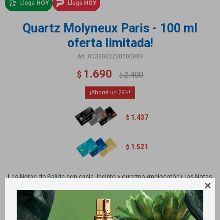
Llega
HOY
Llega
HOY
Quartz Molyneux Paris - 100 ml
oferta limitada!
0033002200700089
1.690
$
2.400
$
29
1.437
$
1.521
$
Las Notas de Salida son casia, jacinto y durazno (melocotón); las Notas

de Corazón son raíz de lirio, madreselva, clavel, melón, jazmín y rosa; las
Notas de Fondo son musgo de roble, sándalo, cedro, almizcle, benjuí,
ámbar y pachulí.