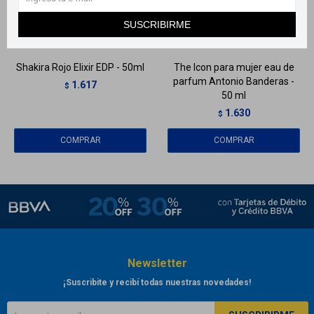
Llega
HOY
Llega
HOY
SUSCRIBIRME
Llega
HOY
Llega
HOY
Shakira Rojo Elixir EDP - 50ml
The Icon para mujer eau de
parfum Antonio Banderas -
1.617
$
50 ml
1.630
$
Newsletter
¡Suscribite y recibí todas nuestras novedades!