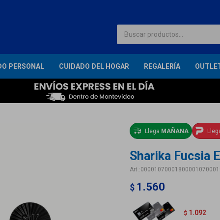
DO PERSONAL
CUIDADO DEL HOGAR
REGALERÍA
OUTLE
Llega
MAÑANA
Lle
Sharika Fucsia E
00001070001800001070001
1.560
$
1.092
$