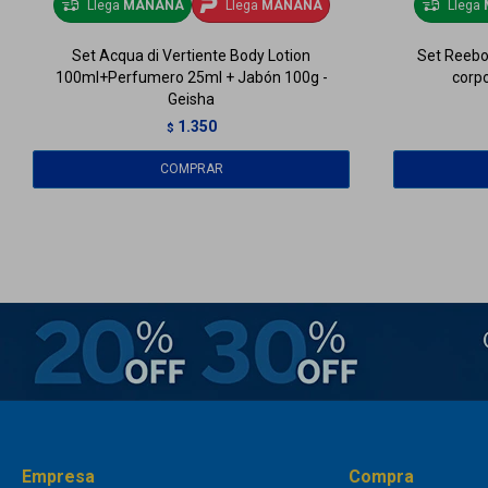
Llega
MAÑANA
Llega
MAÑANA
Llega
Set Acqua di Vertiente Body Lotion
Set Reebo
100ml+Perfumero 25ml + Jabón 100g -
corpo
Geisha
1.350
$
Empresa
Compra