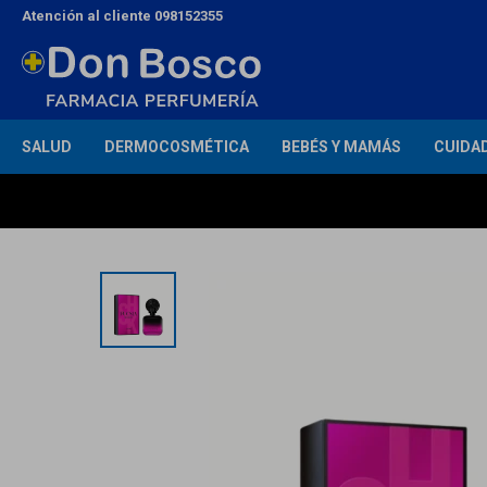
Atención al cliente 098152355
SALUD
DERMOCOSMÉTICA
BEBÉS Y MAMÁS
CUIDA