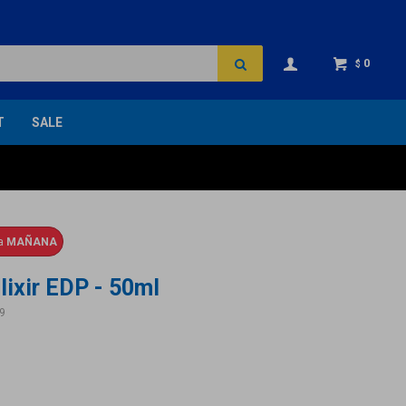
0
$
T
SALE
ga
MAÑANA
lixir EDP - 50ml
9