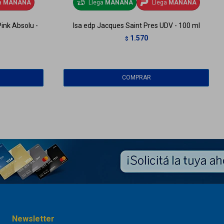
a
MAÑANA
Llega
MAÑANA
Llega
MAÑANA
ink Absolu -
Isa edp Jacques Saint Pres UDV - 100 ml
1.570
$
Newsletter