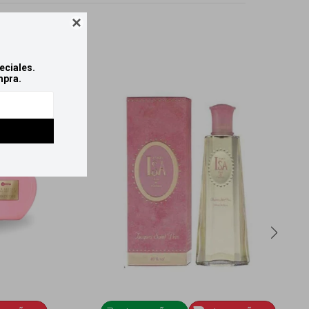

eciales.
mpra.