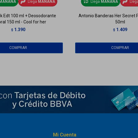
MAÑANA
Llega
MAÑANA
Llega
MAÑANA
Lleg
k Edt 100 ml + Deosodorante
Antonio Banderas Her Secret P
ral 150 ml - Cool for her
50ml
1.390
1.409
$
$
Mi Cuenta