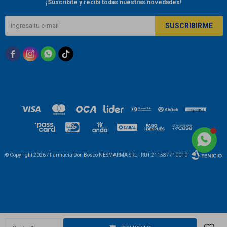
¡Suscribite y recibí todas nuestras novedades!
SUSCRIBIRME



© Copyright 2026 / Farmacia Don Bosco NESMARMA SRL - RUT 211587710010
Fenicio