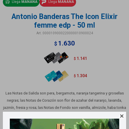
Llega
MAÑANA
Llega
MAÑANA
Antonio Banderas The Icon Elixir
femme edp - 50 ml
0000109000220000010900024
1.630
$
1.141
$
1.304
$
Las Notas de Salida son pera, bergamota, naranja tangerina y grosellas
negras; las Notas de Corazón son flor de azahar del naranjo, lavanda,
jazmín, fresia y rosa; las Notas de Fondo son vainilla, almizcle, haba tonka
y sándalo.

Variantes: