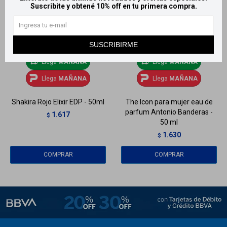
Suscribite y obtené 10% off en tu primera compra.
SUSCRIBIRME
Llega
MAÑANA
Llega
MAÑANA
Llega
MAÑANA
Llega
MAÑANA
Shakira Rojo Elixir EDP - 50ml
The Icon para mujer eau de
parfum Antonio Banderas -
1.617
$
50 ml
1.630
$