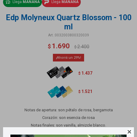
Llega
MAÑANA
Llega
MAÑANA
Edp Molyneux Quartz Blossom - 100
ml
0032003800320039
1.690
$
2.400
$
29
1.437
$
1.521
$
Notas de apertura: son pétalo de rosa, bergamota
Corazón: son esencia de rosa
Notas finales: son vainilla, almizcle blanco.

Fragancia de la familia olfativa Floral