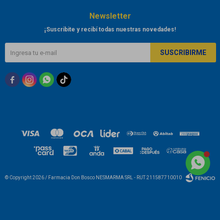
Newsletter
¡Suscribite y recibí todas nuestras novedades!
SUSCRIBIRME



© Copyright 2026 / Farmacia Don Bosco NESMARMA SRL - RUT 211587710010