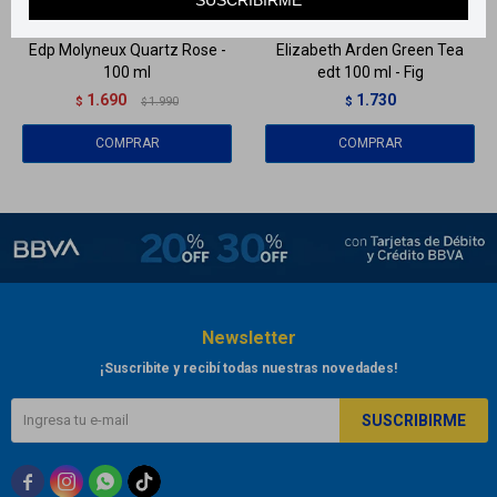
Edp Molyneux Quartz Rose -
Elizabeth Arden Green Tea
100 ml
edt 100 ml - Fig
1.690
1.730
$
1.990
$
$
Newsletter
¡Suscribite y recibí todas nuestras novedades!
SUSCRIBIRME


