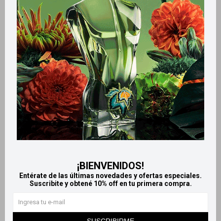
Retiros gratuitos en tiendas
Productos que te pueden interesar
¡BIENVENIDOS!
Entérate de las últimas novedades y ofertas especiales.
Suscribite y obtené 10% off en tu primera compra.
Llega
HOY
Llega
HOY
Llega
HOY
Llega
HOY
SUSCRIBIRME