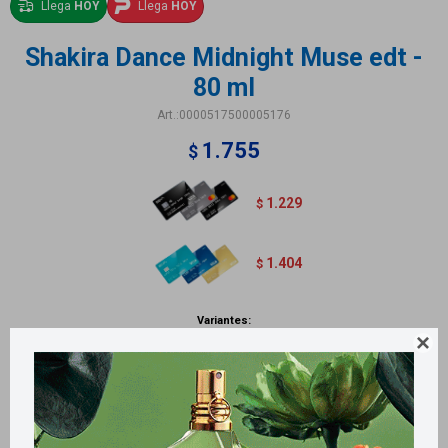
Llega
HOY
Llega
HOY
Shakira Dance Midnight Muse edt -
80 ml
0000517500005176
1.755
$
1.229
$
1.404
$
Variantes:

Métodos y costos de envío