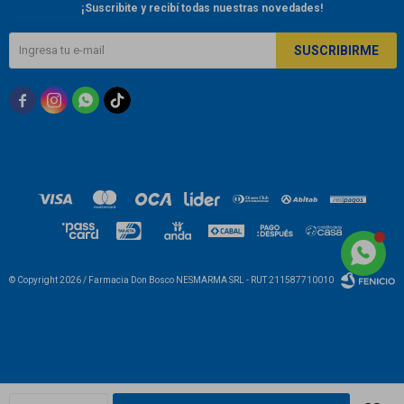
¡Suscribite y recibí todas nuestras novedades!
SUSCRIBIRME



© Copyright 2026 / Farmacia Don Bosco NESMARMA SRL - RUT 211587710010
Fenicio