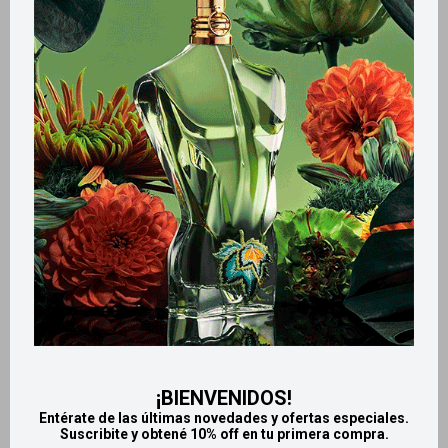
Métodos y costos de envío
Retiros gratuitos en tiendas
CARACTERÍSTICAS
Sección
Hombre
Productos que te pueden interesar
¡BIENVENIDOS!
Entérate de las últimas novedades y ofertas especiales.
Suscribite y obtené 10% off en tu primera compra.