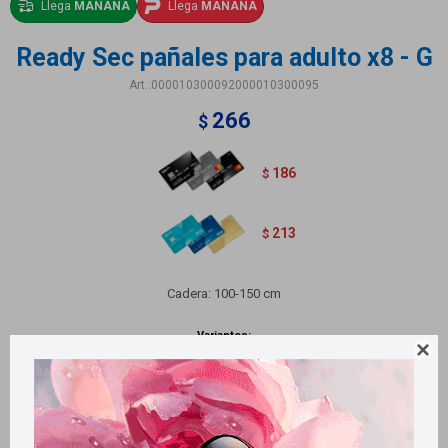
Llega
MAÑANA
Llega
MAÑANA
Ready Sec pañales para adulto x8 - G
000010300092000010300095
266
$
186
$
213
$
Cadera: 100-150 cm
Variantes:
