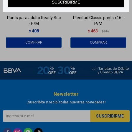
SUSCRIBIRME
Llega
MAÑANA
Llega
MAÑANA
Pants para adulto Ready Sec
Plenitud Classic pants x16 -
- P/M
P/M
408
463
$
$
616
$
Newsletter
¡Suscribite y recibí todas nuestras novedades!
SUSCRIBIRME