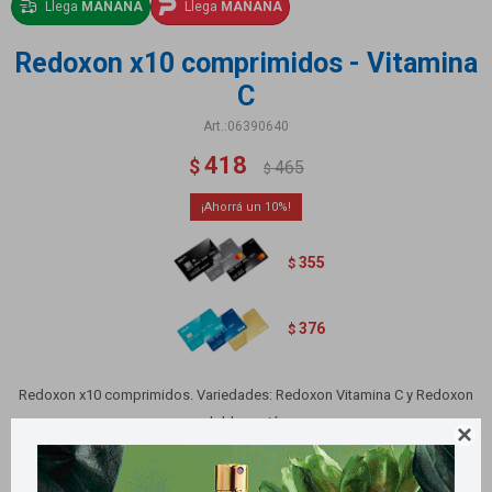
Llega
MAÑANA
Llega
MAÑANA
Redoxon x10 comprimidos - Vitamina
C
06390640
418
$
465
$
10
355
$
376
$
Redoxon x10 comprimidos. Variedades: Redoxon Vitamina C y Redoxon
doble acción

Variantes: