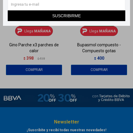
SUSCRIBIRME
Llega
MAÑANA
Llega
MAÑANA
Llega
MAÑANA
Llega
MAÑANA
Gino Parche x3 parches de
Bupasmol compuesto -
calor
Compuesto gotas
398
400
$
419
$
$
Newsletter
¡Suscribite y recibí todas nuestras novedades!