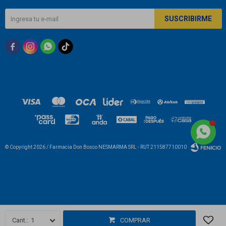
SUSCRIBIRME



© Copyright 2026 / Farmacia Don Bosco NESMARMA SRL - RUT 211587710010
Fenicio
1
COMPRAR