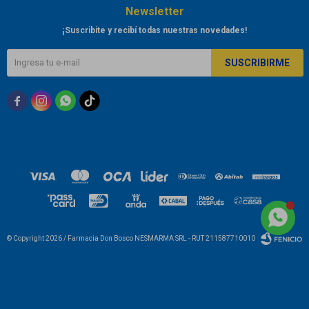
Newsletter
¡Suscribite y recibí todas nuestras novedades!
SUSCRIBIRME



© Copyright 2026 / Farmacia Don Bosco NESMARMA SRL - RUT 211587710010