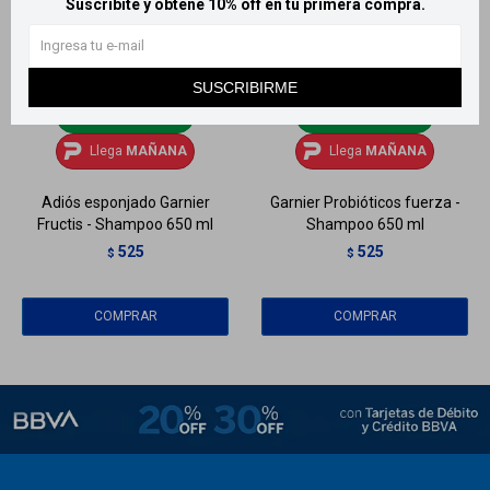
Suscribite y obtené 10% off en tu primera compra.
SUSCRIBIRME
Llega
MAÑANA
Llega
MAÑANA
Llega
MAÑANA
Llega
MAÑANA
Adiós esponjado Garnier
Garnier Probióticos fuerza -
Fructis - Shampoo 650 ml
Shampoo 650 ml
525
525
$
$