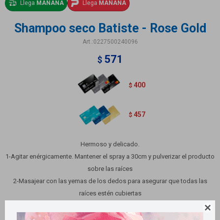
Llega
MAÑANA
Llega
MAÑANA
Shampoo seco Batiste - Rose Gold
0227500240096
571
$
400
$
457
$
Hermoso y delicado.
1-Agitar enérgicamente. Mantener el spray a 30cm y pulverizar el producto
sobre las raíces
2-Masajear con las yemas de los dedos para asegurar que todas las
raíces estén cubiertas
3-Cepillar hasta eliminar el exceso de residuos
