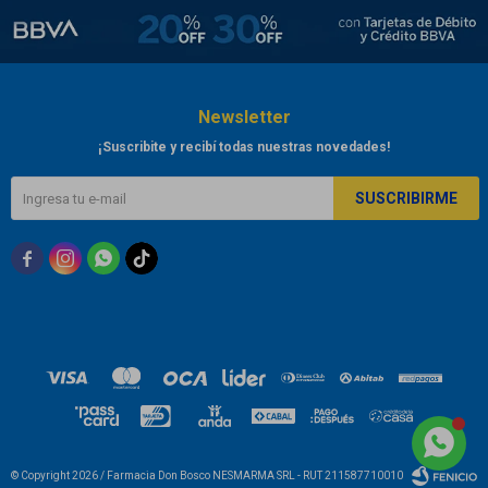
Newsletter
¡Suscribite y recibí todas nuestras novedades!
SUSCRIBIRME



© Copyright 2026 / Farmacia Don Bosco NESMARMA SRL - RUT 211587710010