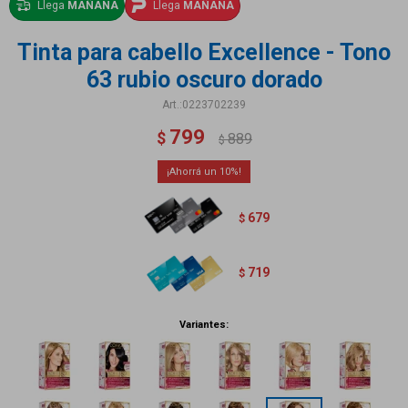
Llega
MAÑANA
Llega
MAÑANA
Tinta para cabello Excellence - Tono
63 rubio oscuro dorado
0223702239
799
$
889
$
10
679
$
719
$
Variantes: