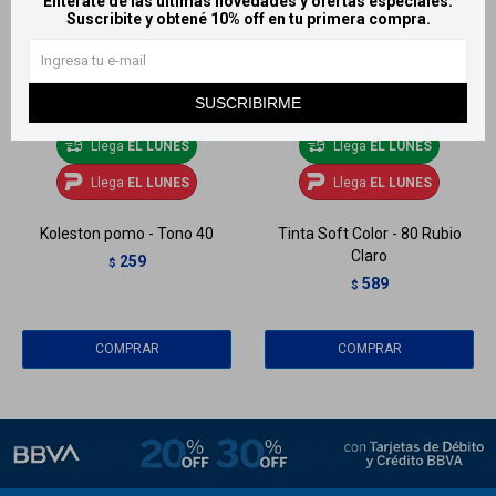
Entérate de las últimas novedades y ofertas especiales.
Suscribite y obtené 10% off en tu primera compra.
SUSCRIBIRME
Llega
EL LUNES
Llega
EL LUNES
Llega
EL LUNES
Llega
EL LUNES
Koleston pomo - Tono 40
Tinta Soft Color - 80 Rubio
Claro
259
$
589
$