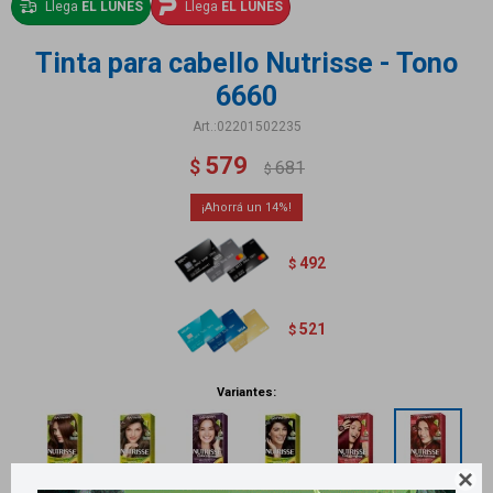
Llega
EL LUNES
Llega
EL LUNES
Tinta para cabello Nutrisse - Tono
6660
02201502235
579
$
681
$
14
492
$
521
$
Variantes:
