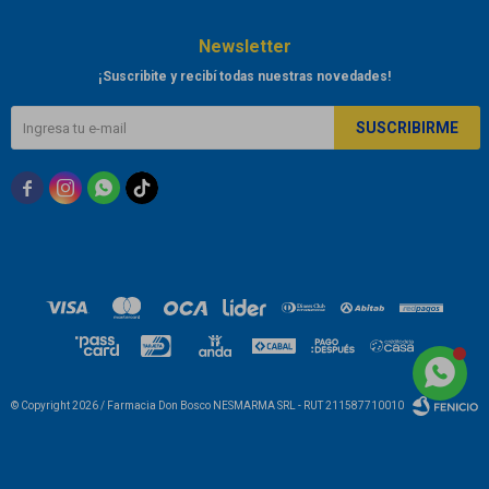
Newsletter
¡Suscribite y recibí todas nuestras novedades!
SUSCRIBIRME



© Copyright 2026 / Farmacia Don Bosco NESMARMA SRL - RUT 211587710010