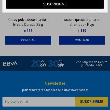
Llega
HOY
Llega
HOY
SUSCRIBIRME
Llega
HOY
Llega
HOY
Carey polvo decolorante -
Issue express tintura en
Efecto Dorado 25 g
shampoo - Rojo
116
119
$
$
Newsletter
¡Suscribite y recibí todas nuestras novedades!
SUSCRIBIRME