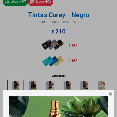
Llega
HOY
Llega
HOY
Tintas Carey - Negro
0024007500240076
210
$
147
$
168
$
Variantes:
