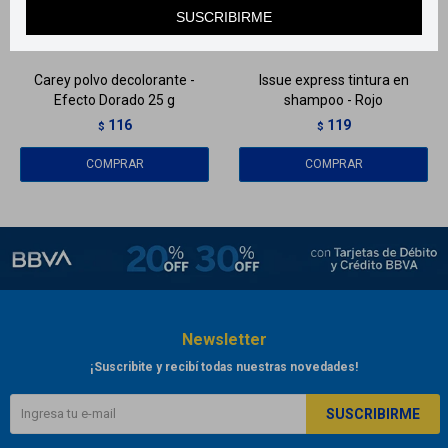
Llega
HOY
Llega
HOY
SUSCRIBIRME
Llega
HOY
Llega
HOY
Carey polvo decolorante -
Issue express tintura en
Efecto Dorado 25 g
shampoo - Rojo
116
119
$
$
Newsletter
¡Suscribite y recibí todas nuestras novedades!
SUSCRIBIRME