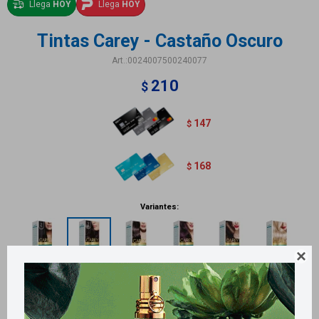
Llega
HOY
Llega
HOY
Tintas Carey - Castaño Oscuro
0024007500240077
210
$
147
$
168
$
Variantes:
