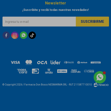
Newsletter
¡Suscribite y recibí todas nuestras novedades!
SUSCRIBIRME



© Copyright 2026 / Farmacia Don Bosco NESMARMA SRL - RUT 211587710010