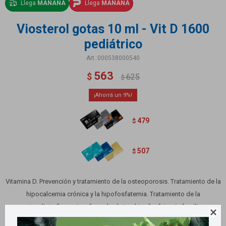
Llega
MAÑANA
Llega
MAÑANA
Viosterol gotas 10 ml - Vit D 1600
pediátrico
000538000540
563
$
625
$
9
479
$
507
$
Vitamina D. Prevención y tratamiento de la osteoporosis. Tratamiento de la
hipocalcemia crónica y la hipofosfatemia. Tratamiento de la
osteodistrofia por insuf. renal crónica, hipofosfatemia familiar,

hipoparatiroidismo (posquirúrgico o idiopático)