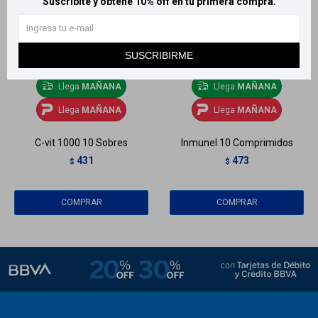
Suscribite y obtené 10% off en tu primera compra.
SUSCRIBIRME
Llega
MAÑANA
Llega
MAÑANA
Llega
MAÑANA
Llega
MAÑANA
C-vit 1000 10 Sobres
Inmunel 10 Comprimidos
431
473
$
$