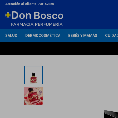
Atención al cliente 098152355
SALUD
DERMOCOSMÉTICA
BEBÉS Y MAMÁS
CUIDA