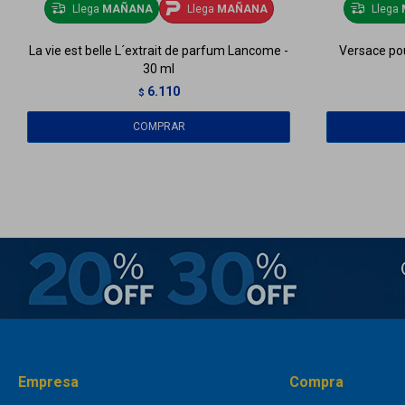
Llega
MAÑANA
Llega
MAÑANA
Llega
La vie est belle L´extrait de parfum Lancome -
Versace po
30 ml
6.110
$
Empresa
Compra