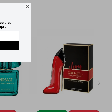

eciales.
mpra.