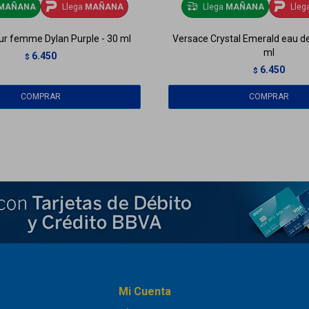
MAÑANA
Llega
MAÑANA
Llega
MAÑANA
Lleg
ur femme Dylan Purple - 30 ml
Versace Crystal Emerald eau d
ml
6.450
$
6.450
$
Mi Cuenta