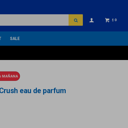
0
$
T
SALE
ga
MAÑANA
 Crush eau de parfum