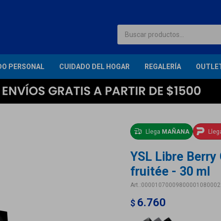
DO PERSONAL
CUIDADO DEL HOGAR
REGALERÍA
OUTLE
Llega
MAÑANA
Lle
YSL Libre Berry
fruitée - 30 ml
00001070009800001080002
6.760
$