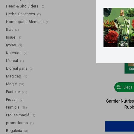
Head & Sholulders
(5)
Herbal Essences
(2)
Homeopatía Alemana
(1)
Ilicit
(3)
Issue
(4)
iyosei
(3)
Koleston
(2)
L´oréal
(1)
L´oréal paris
(7)
Magicap
(1)
Maglé
(10)
Llega
Pantene
(21)
Piosan
(2)
Garnier Nutris
Rubi
Primicia
(20)
Proliss maglé
(2)
promofarma
(1)
Regalería
(3)