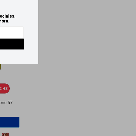
eciales.
mpra.
2 HS
Tono 57