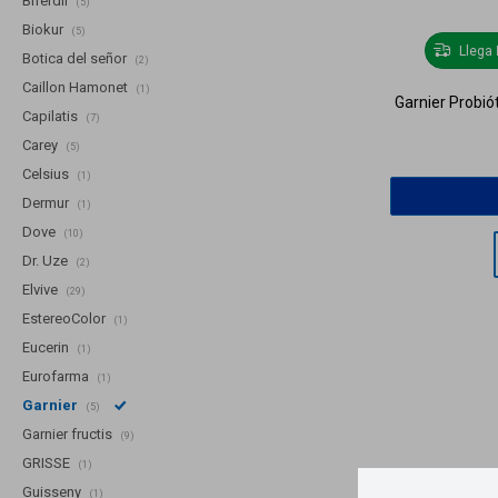
Biferdil
(5)
Biokur
(5)
Llega
Botica del señor
(2)
Caillon Hamonet
(1)
Garnier Probi
Capilatis
(7)
Carey
(5)
Celsius
(1)
Dermur
(1)
Dove
(10)
Dr. Uze
(2)
Elvive
(29)
EstereoColor
(1)
Eucerin
(1)
Eurofarma
(1)
Garnier
(5)
Garnier fructis
(9)
GRISSE
(1)
Guisseny
(1)