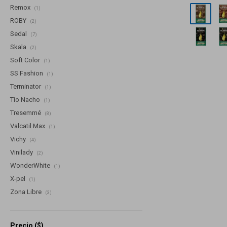
Remox
(1)
ROBY
(2)
Sedal
(7)
Skala
(2)
Soft Color
(1)
SS Fashion
(1)
Terminator
(1)
Tío Nacho
(1)
Tresemmé
(8)
Valcatil Max
(1)
Vichy
(4)
Vinilady
(2)
WonderWhite
(1)
X-pel
(1)
Zona Libre
(3)
Precio
($)