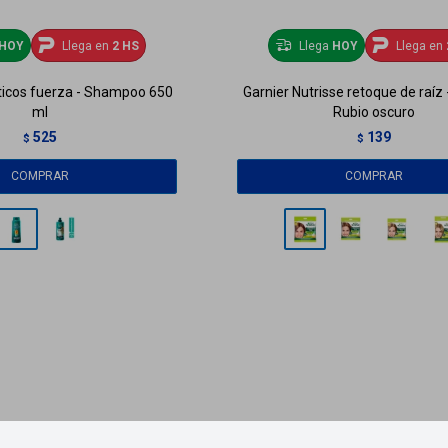
HOY
Llega en
2 HS
Llega
HOY
Llega en
óticos fuerza - Shampoo 650
Garnier Nutrisse retoque de raíz
ml
Rubio oscuro
525
139
$
$