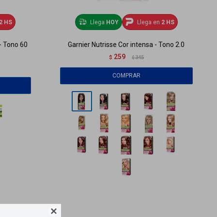
2 HS
Llega
HOY
Llega en
2 HS
 - Tono 60
Garnier Nutrisse Cor intensa - Tono 2.0
259
$
345
$
