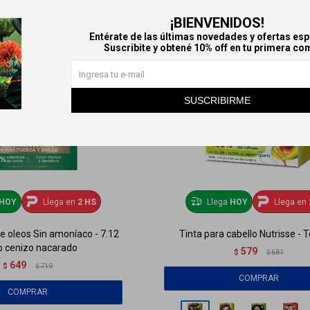
¡BIENVENIDOS!
Entérate de las últimas novedades y ofertas esp
Suscribite y obtené 10% off en tu primera co
SUSCRIBIRME
HOY
Llega en
2 HS
Llega
HOY
Llega en
se oleos Sin amoníaco - 7.12
Tinta para cabello Nutrisse - 
o cenizo nacarado
579
$
681
$
649
$
719
$