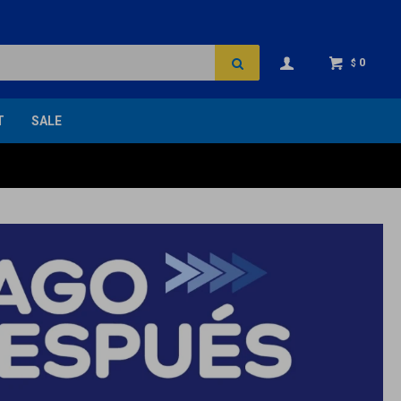
0
$
T
SALE