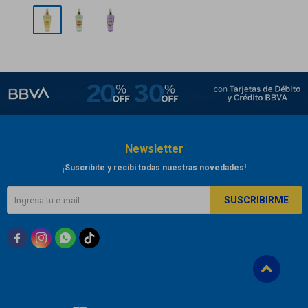
Newsletter
¡Suscribite y recibí todas nuestras novedades!
SUSCRIBIRME


