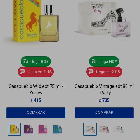
Llega
HOY
Llega
HOY
Llega en
2 HS
Llega en
2 HS
Casapueblo Wild edt 75 ml -
Casapueblo Vintage edt 80 ml
Yellow
- Party
415
735
$
$