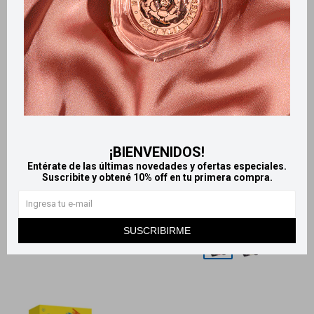
Llega
HOY
Llega
HOY
Llega en
2 HS
Llega en
2 HS
Casapueblo Snoopy Body
Casapueblo Rose Eau de
¡BIENVENIDOS!
Splash 200 ml - Nature Green
toilette - Red
Entérate de las últimas novedades y ofertas especiales.
Suscribite y obtené 10% off en tu primera compra.
279
725
$
$
SUSCRIBIRME