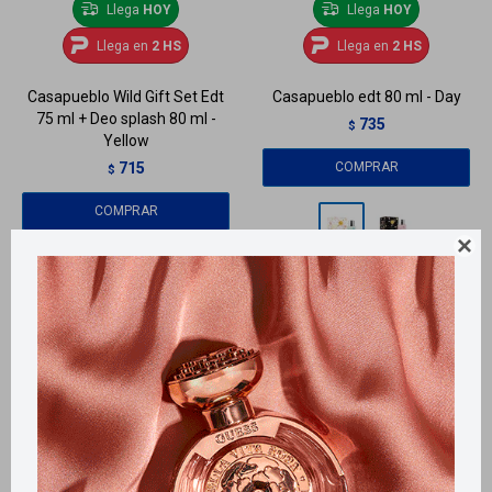
Llega
HOY
Llega
HOY
Llega en
2 HS
Llega en
2 HS
Casapueblo Wild Gift Set Edt
Casapueblo edt 80 ml - Day
75 ml + Deo splash 80 ml -
735
$
Yellow
715
$
