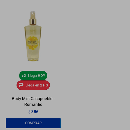
Llega
HOY
Llega en
2 HS
Body Mist Casapueblo -
Romantic
386
$