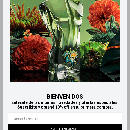
Llega
HOY
Llega
HOY
Llega en
2 HS
Llega en
2 HS
Kotex Protectores diarios
Protectores Diarios Kotex
x100 - Esencial
Esencial 60 Unidades
305
229
$
$
¡BIENVENIDOS!
Entérate de las últimas novedades y ofertas especiales.
Suscribite y obtené 10% off en tu primera compra.
SUSCRIBIRME