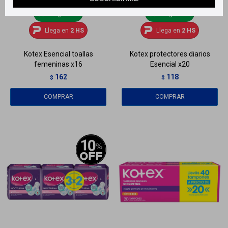
Llega
HOY
Llega
HOY
Llega en
2 HS
Llega en
2 HS
Kotex Esencial toallas
Kotex protectores diarios
femeninas x16
Esencial x20
162
118
$
$