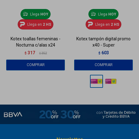
Llega
HOY
Llega
HOY
Llega en
2 HS
Llega en
2 HS
Kotex toallas femeninas -
Kotex tampón digital promo
Nocturna c/alas x24
x40 - Super
317
603
$
352
$
$