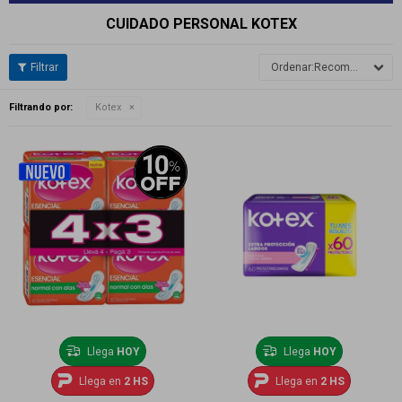
CUIDADO PERSONAL KOTEX
Recomendados
Filtrando por:
Kotex
Llega
HOY
Llega
HOY
Llega en
2 HS
Llega en
2 HS