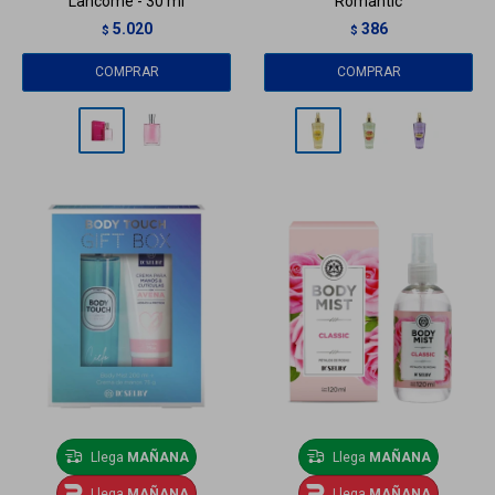
Lancome - 30 ml
Romantic
5.020
386
$
$
Llega
MAÑANA
Llega
MAÑANA
Llega
MAÑANA
Llega
MAÑANA