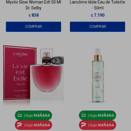
Mystic Glow Woman Edt 50 Ml
Lancôme Idole Eau de Toilette
Dr. Selby
- 50ml
838
7.190
$
$
Llega
MAÑANA
Llega
MAÑANA
Llega
MAÑANA
Llega
MAÑANA