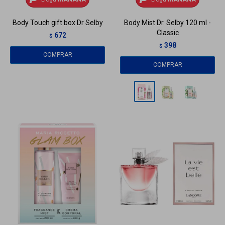
Body Touch gift box Dr Selby
Body Mist Dr. Selby 120 ml -
Classic
672
$
398
$