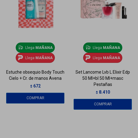
Llega
MAÑANA
Llega
MAÑANA
Llega
MAÑANA
Llega
MAÑANA
Estuche obsequio Body Touch
Set Lancome Lvb L Elixir Edp
Cielo + Cr. de manos Avena
50 Ml+bl 50 Ml+masc
Pestañas
672
$
8.410
$