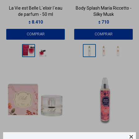
La Vie est Belle L´elixir l´eau
Body Splash María Riccetto -
de parfum - 50 ml
Silky Musk
8.410
710
$
$
