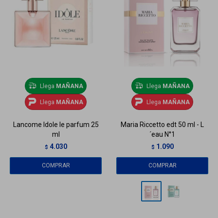
Llega
MAÑANA
Llega
MAÑANA
Llega
MAÑANA
Llega
MAÑANA
Lancome Idole le parfum 25
Maria Riccetto edt 50 ml - L
ml
´eau N°1
4.030
1.090
$
$