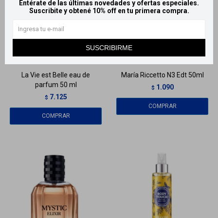
Entérate de las últimas novedades y ofertas especiales.
Suscribite y obtené 10% off en tu primera compra.
Llega
MAÑANA
Llega
MAÑANA
SUSCRIBIRME
Llega
MAÑANA
Llega
MAÑANA
La Vie est Belle eau de
María Riccetto N3 Edt 50ml
parfum 50 ml
1.090
$
7.125
$