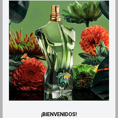
Llega
MAÑANA
Llega
MAÑANA
Llega
MAÑANA
Llega
MAÑANA
Edt Belle 50ml
Body Touch 200ml - Tropical
Kiss Intense
1.100
$
530
$
¡BIENVENIDOS!