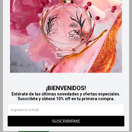
Own eau de parfum 50 ml -
Maria Riccetto Summer edt
adorable Lily
50 ml
945
1.090
$
$
¡BIENVENIDOS!
Entérate de las últimas novedades y ofertas especiales.
Suscribite y obtené 10% off en tu primera compra.
SUSCRIBIRME
Llega
MAÑANA