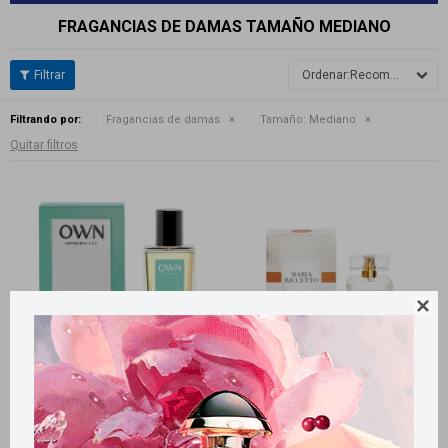
FRAGANCIAS DE DAMAS TAMAÑO MEDIANO
Recomendados
Filtrando por:
Fragancias de damas
Tamaño:
Mediano
Quitar filtros

Llega
MAÑANA
Llega
MAÑANA
Llega
MAÑANA
Llega
MAÑANA