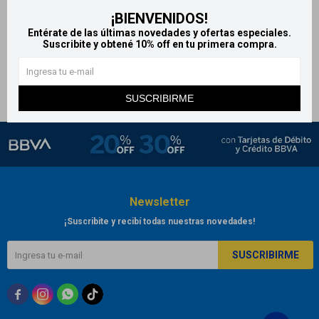
¡BIENVENIDOS!
Algodon Nevada 45 g
Entérate de las últimas novedades y ofertas especiales.
52
$
Suscribite y obtené 10% off en tu primera compra.
SUSCRIBIRME
Newsletter
¡Suscribite y recibí todas nuestras novedades!
SUSCRIBIRME


