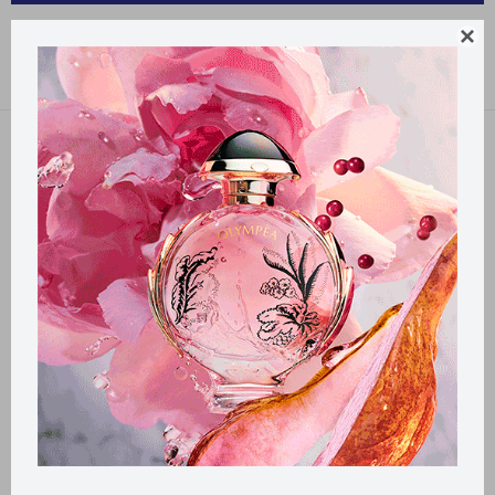
BOTIQUIN NEVADA

Recomendados
Quitar filtros
Filtrando por:
Botiquin
Nevada
Llega
HOY
Llega
HOY