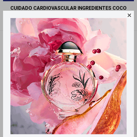
CUIDADO CARDIOVASCULAR INGREDIENTES COCO

Recomendados
Filtrando por:
Cuidado Cardiovascular
Ingredientes:
Coco
Quitar filtros
Llega
MAÑANA
Llega
MAÑANA