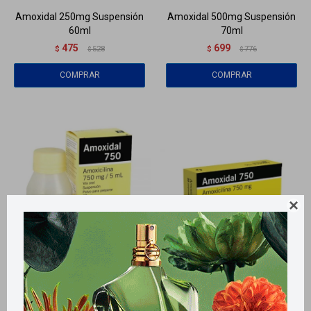
Amoxidal 250mg Suspensión
Amoxidal 500mg Suspensión
60ml
70ml
475
699
$
528
$
776
$
$

Llega
HOY
Llega
HOY
Llega
HOY
Llega
HOY