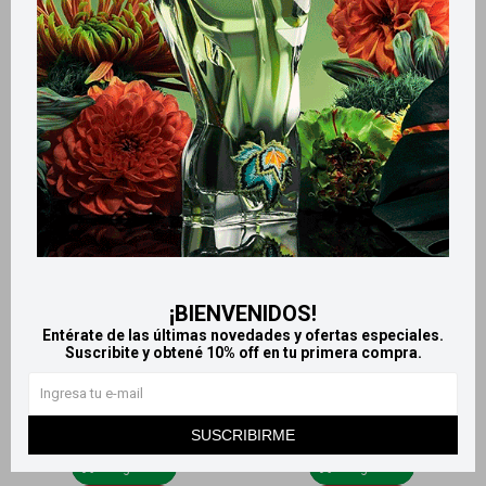
Amoxidal 750 Suspensión
Amoxidal 750 20
50ml
Comprimidos
699
773
$
776
$
859
$
$
¡BIENVENIDOS!
Entérate de las últimas novedades y ofertas especiales.
Suscribite y obtené 10% off en tu primera compra.
SUSCRIBIRME
Llega
HOY
Llega
HOY