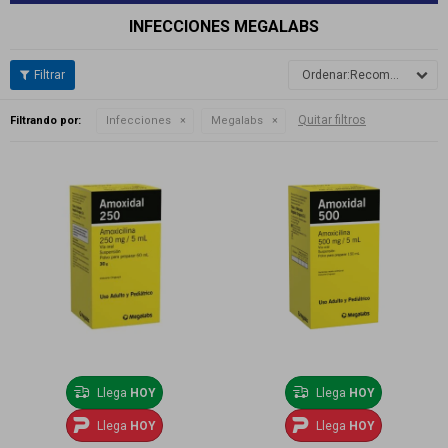
INFECCIONES MEGALABS
Recomendados
Quitar filtros
Filtrando por:
Infecciones
Megalabs
Llega
HOY
Llega
HOY
Llega
HOY
Llega
HOY