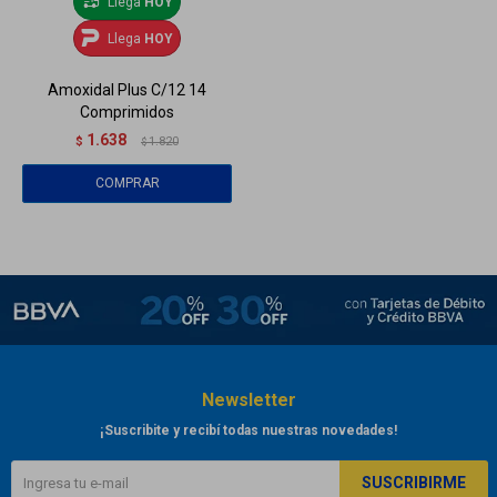
Llega
HOY
Llega
HOY
Amoxidal Plus C/12 14
Comprimidos
1.638
$
1.820
$
Newsletter
¡Suscribite y recibí todas nuestras novedades!
SUSCRIBIRME