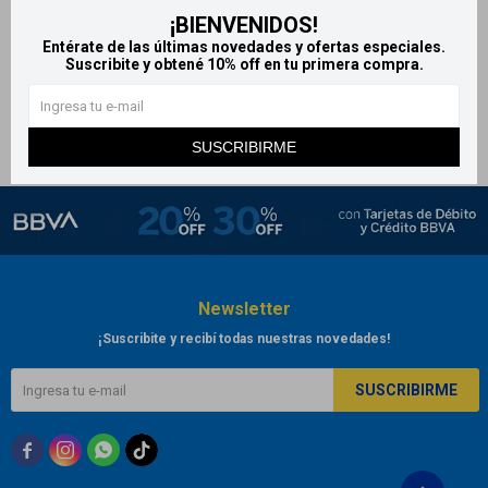
¡BIENVENIDOS!
Domper fast
Entérate de las últimas novedades y ofertas especiales.
425
$
447
$
Suscribite y obtené 10% off en tu primera compra.
SUSCRIBIRME
Newsletter
¡Suscribite y recibí todas nuestras novedades!
SUSCRIBIRME


