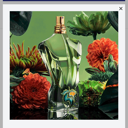
SALUD Y DEPORTE DOMPER

Recomendados
Quitar filtros
Filtrando por:
Salud y deporte
Domper
Llega
EL LUNES
Llega
EL LUNES