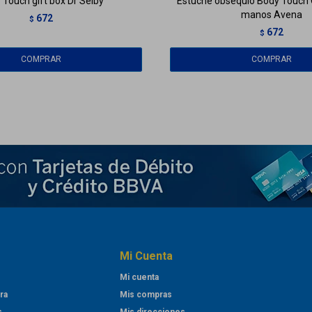
 Touch gift box Dr Selby
Estuche obsequio Body Touch Ci
manos Avena
672
$
672
$
Mi Cuenta
Mi cuenta
ra
Mis compras