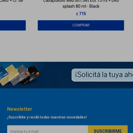
elo + Cr. de
Casapueblo Wild Gift Set Edt 75 ml + Deo
splash 80 ml - Black
715
$
Newsletter
¡Suscribite y recibí todas nuestras novedades!
SUSCRIBIRME