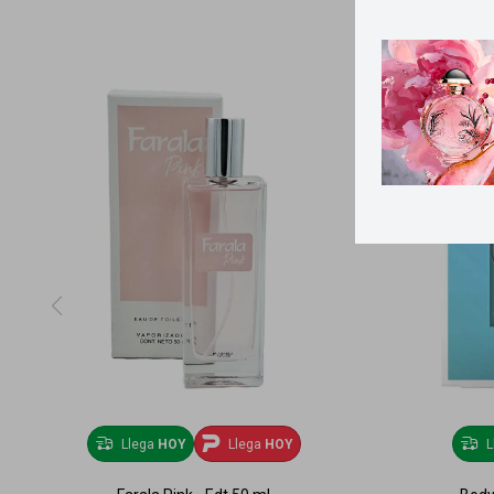
Llega
HOY
Llega
HOY
L