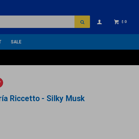
0
$
T
SALE
Y
ía Riccetto - Silky Musk