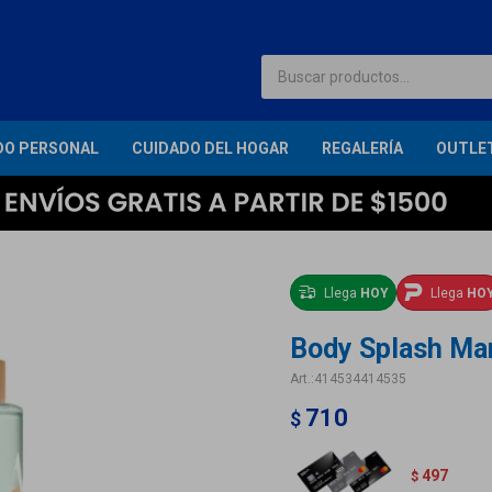
DO PERSONAL
CUIDADO DEL HOGAR
REGALERÍA
OUTLE
Llega
HOY
Llega
HO
Body Splash Mar
414534414535
710
$
497
$