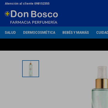
Atención al cliente 098152355
SALUD
DERMOCOSMÉTICA
BEBÉS Y MAMÁS
CUIDA