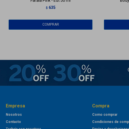
Farala Pink - Edt 50 ml
Body
635
$
Empresa
Compra
Nosotros
Como comprar
Contacto
Condiciones de comp