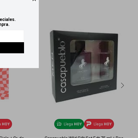
eciales.
mpra.
a
HOY
Llega
HOY
Llega
HOY