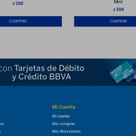
Mint
260
$
304
$
Mi Cuenta
Mi cuenta
ra
Mis compras
s
Mis direcciones