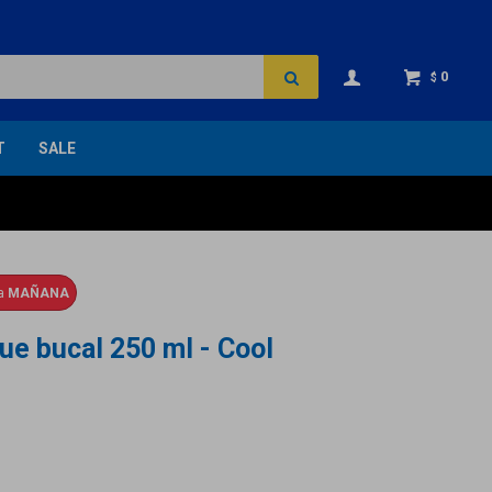
0
$
T
SALE
ga
MAÑANA
ue bucal 250 ml - Cool