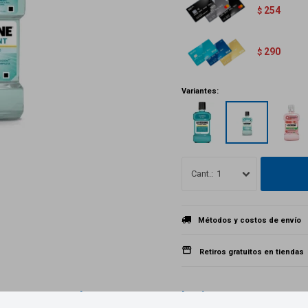
254
$
290
$
Variantes:
1
Métodos y costos de envío
Retiros gratuitos en tiendas
Productos que te pueden interesar