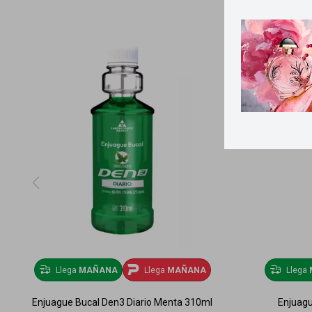
Llega
MAÑANA
Llega
MAÑANA
Llega
Enjuague Bucal Den3 Diario Menta 310ml
Enjuagu