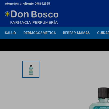
Atención al cliente 098152355
SALUD
DERMOCOSMÉTICA
BEBÉS Y MAMÁS
CUIDA