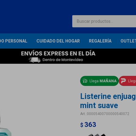
DO PERSONAL
CUIDADO DEL HOGAR
REGALERÍA
OUTLE
Llega
MAÑANA
Lle
Listerine enjuag
mint suave
00005400700000540072
363
$