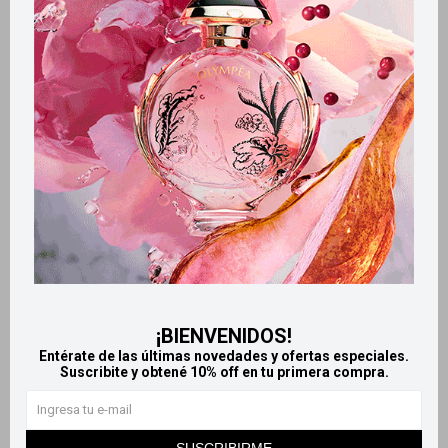
Retiros gratuitos en tiendas
Productos que te pueden interesar
¡BIENVENIDOS!
Entérate de las últimas novedades y ofertas especiales.
Suscribite y obtené 10% off en tu primera compra.
Llega
HOY
Llega
HOY
Llega en
2 HS
Llega en
2 HS
SUSCRIBIRME