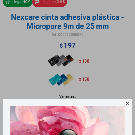
Llega
HOY
Llega en
2 HS
Nexcare cinta adhesiva plástica -
Micropore 9m de 25 mm
000572000576
197
$
138
$
158
$
Variantes:

Métodos y costos de envío