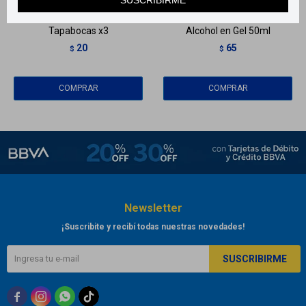
Tapabocas x3
Alcohol en Gel 50ml
20
65
$
$
Newsletter
¡Suscribite y recibí todas nuestras novedades!
SUSCRIBIRME


