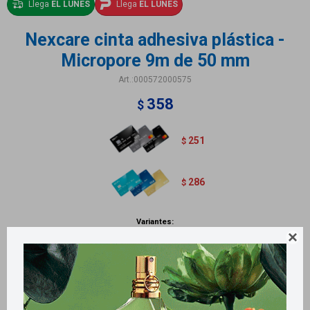
Llega
EL LUNES
Llega
EL LUNES
Nexcare cinta adhesiva plástica -
Micropore 9m de 50 mm
000572000575
358
$
251
$
286
$
Variantes:

Métodos y costos de envío