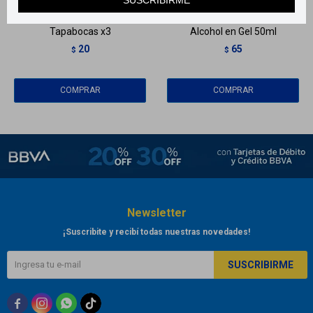
Tapabocas x3
Alcohol en Gel 50ml
20
65
$
$
Newsletter
¡Suscribite y recibí todas nuestras novedades!
SUSCRIBIRME


