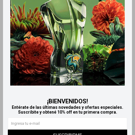
Retiros gratuitos en tiendas
Productos que te pueden interesar
¡BIENVENIDOS!
Entérate de las últimas novedades y ofertas especiales.
Suscribite y obtené 10% off en tu primera compra.
Llega
EL LUNES
Llega
EL LUNES
Llega
EL LUNES
Llega
EL LUNES
SUSCRIBIRME