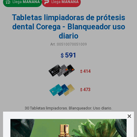
Llega
MAÑANA
Llega
MAÑANA
Tabletas limpiadoras de prótesis
dental Corega - Blanqueador uso
diario
00510070051009
591
$
414
$
473
$
30 Tabletas limpiadoras. Blanqueador. Uso diario.

Variantes: