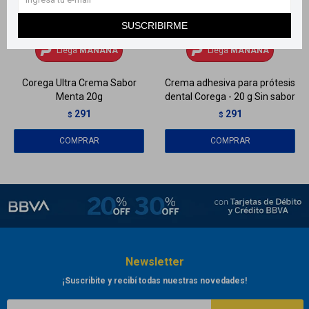
SUSCRIBIRME
Llega
MAÑANA
Llega
MAÑANA
Llega
MAÑANA
Llega
MAÑANA
Corega Ultra Crema Sabor
Crema adhesiva para prótesis
Menta 20g
dental Corega - 20 g Sin sabor
291
291
$
$
Newsletter
¡Suscribite y recibí todas nuestras novedades!