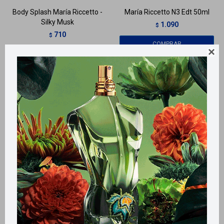
Body Splash María Riccetto -
María Riccetto N3 Edt 50ml
Silky Musk
1.090
$
710
$
