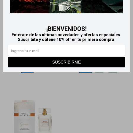
Llega
MAÑANA
Llega
MAÑANA
Llega
MAÑANA
Llega
MAÑANA
Estuche obsequio Maria
Glam Box Maria Riccetto
¡BIENVENIDOS!
Riccetto - L´eau 1
Nuevo! - Blooming Magnolia
Entérate de las últimas novedades y ofertas especiales.
Suscribite y obtené 10% off en tu primera compra.
1.160
1.100
$
$
SUSCRIBIRME