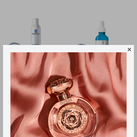

Llega
EL LUNES
Llega
EL LUNES
Llega
EL LUNES
Llega
EL LUNES
Agua Thermal La Roche
Hyalu B5 La Roche posay -
Posay - 300 ml
Serum ojos 15 ml
2.450
4.200
$
$