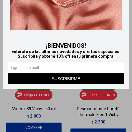
¡BIENVENIDOS!
Entérate de las últimas novedades y ofertas especiales.
Suscribite y obtené 10% off en tu primera compra.
SUSCRIBIRME
Llega
EL LUNES
Llega
EL LUNES
Llega
EL LUNES
Llega
EL LUNES
Mineral 89 Vichy - 50 ml
Desmaquillante Pureté
thermale 3 en 1 Vichy
2.900
$
2.300
$