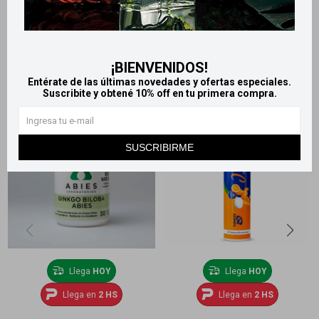
Retiros gratuitos en tiendas
Productos que te pueden interesar
¡BIENVENIDOS!
Entérate de las últimas novedades y ofertas especiales.
Suscribite y obtené 10% off en tu primera compra.
SUSCRIBIRME
Llega
HOY
Llega
HOY
Llega en
2 HS
Llega en
2 HS