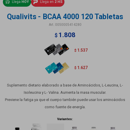
Llega
HOY
Llega en
2 HS
Qualivits - BCAA 4000 120 Tabletas
0050005414280
1.808
$
1.537
$
1.627
$
Suplemento dietario elaborado a base de Aminoácidos, L-Leucina, L-
Isoleucina y L- Valina. Aumenta la masa muscular.
Previene la fatiga ya que el cuerpo también puede usar los aminoácidos
como fuente de energía.
Variantes: