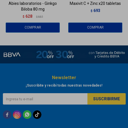
Abies laboratorios - Ginkgo
Maxivit C + Zinc x20 tabletas
Biloba 80 mg
693
$
628
$
661
$
Newsletter
¡Suscribite y recibí todas nuestras novedades!
SUSCRIBIRME


