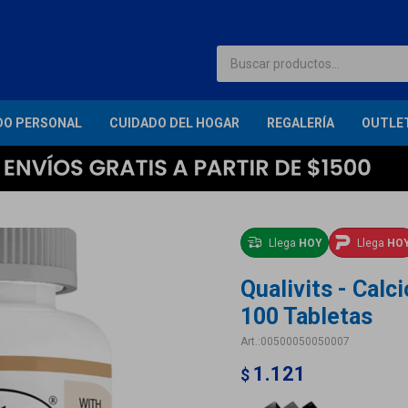
DO PERSONAL
CUIDADO DEL HOGAR
REGALERÍA
OUTLE
Llega
HOY
Llega
HO
Qualivits - Calc
100 Tabletas
00500050050007
1.121
$