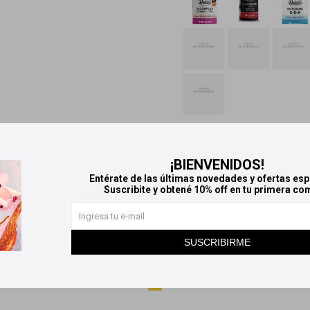
1
¡BIENVENIDOS!
Entérate de las últimas novedades y ofertas esp
Suscribite y obtené 10% off en tu primera co
Métodos y costos de envío
Retiros gratuitos en tiendas
SUSCRIBIRME
Productos que te pueden interesar