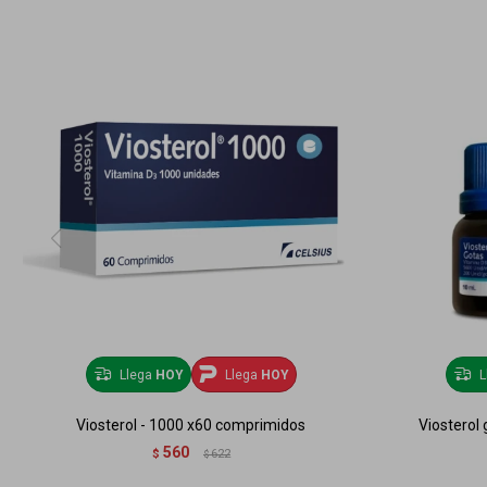
Llega
HOY
Llega
HOY
L
Viosterol - 1000 x60 comprimidos
Viosterol 
560
$
622
$