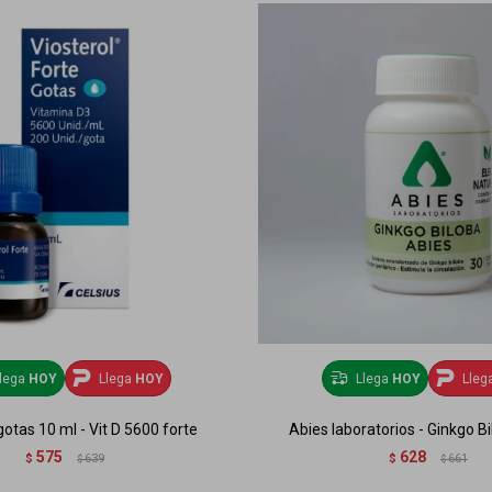
lega
HOY
Llega
HOY
Llega
HOY
Lleg
gotas 10 ml - Vit D 5600 forte
Abies laboratorios - Ginkgo B
575
628
$
639
$
661
$
$