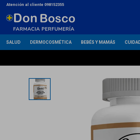
Atención al cliente 098152355
SALUD
DERMOCOSMÉTICA
BEBÉS Y MAMÁS
CUIDA