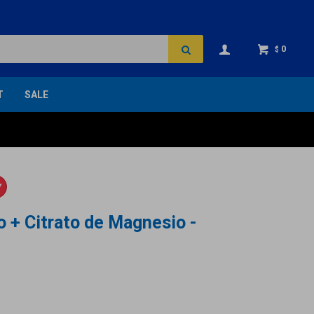
0
$
T
SALE
Y
io + Citrato de Magnesio -