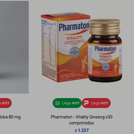
a
HOY
Llega
HOY
Llega
HOY
iloba 80 mg
Pharmaton - Vitality Ginseng x30
comprimidos
1.237
$