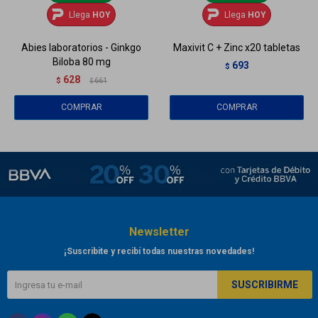
Llega
HOY
Llega
HOY
Abies laboratorios - Ginkgo
Maxivit C + Zinc x20 tabletas
Biloba 80 mg
693
$
628
$
661
$
Newsletter
¡Suscribite y recibí todas nuestras novedades!
SUSCRIBIRME