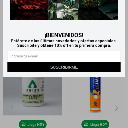
Métodos y costos de envío
Retiros gratuitos en tiendas
¡BIENVENIDOS!
Productos que te pueden interesar
Entérate de las últimas novedades y ofertas especiales.
Suscribite y obtené 10% off en tu primera compra.
SUSCRIBIRME
Llega
HOY
Llega
HOY