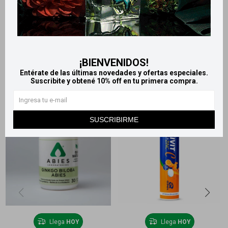
Métodos y costos de envío
Retiros gratuitos en tiendas
¡BIENVENIDOS!
Productos que te pueden interesar
Entérate de las últimas novedades y ofertas especiales.
Suscribite y obtené 10% off en tu primera compra.
SUSCRIBIRME
Llega
HOY
Llega
HOY