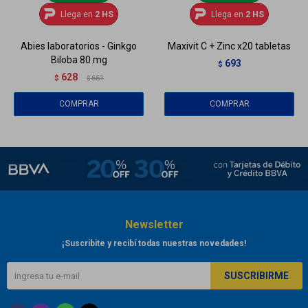
Llega en
2 HS
Llega en
2 HS
Abies laboratorios - Ginkgo
Maxivit C + Zinc x20 tabletas
Biloba 80 mg
693
$
628
$
661
$
Newsletter
¡Suscribite y recibí todas nuestras novedades!
SUSCRIBIRME