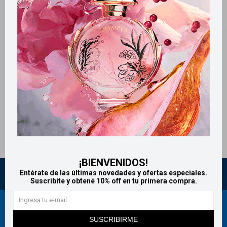
NO SE HAN RECUPERADO PRODUCTOS
¡Lo sentimos! No hay productos en esta sección.
Inténtalo nuevamente con otros criterios de filtrado o busca en otras
secciones de nuestro catálogo.
Quitar filtros
Filtrando por:
Cuidado Capilar
Tangle Teezer
Te recomendamos quitar:
Tangle Teezer
¡BIENVENIDOS!
Entérate de las últimas novedades y ofertas especiales.
Suscribite y obtené 10% off en tu primera compra.
Newsletter
SUSCRIBIRME