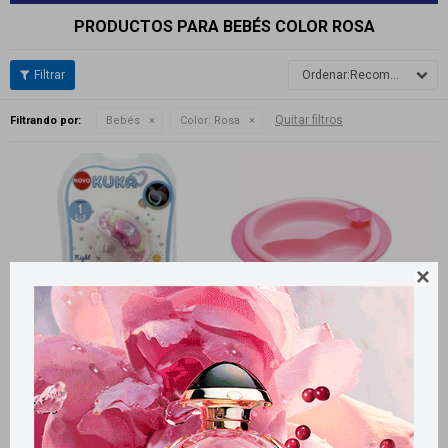
PRODUCTOS PARA BEBÉS COLOR ROSA
Recomendados
Quitar filtros
Filtrando por:
Bebés
Color:
Rosa

Llega
MAÑANA
Llega
MAÑANA
Llega
MAÑANA
Llega
MAÑANA