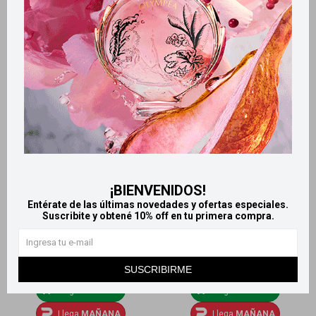
Pack x2 Chupete día y noche
Kuka set de plato térmico y
Kuka - Rosa
cucharas - Rosa
250
657
$
$
¡BIENVENIDOS!
Entérate de las últimas novedades y ofertas especiales.
Suscribite y obtené 10% off en tu primera compra.
SUSCRIBIRME
Llega
MAÑANA
Llega
MAÑANA
Llega
MAÑANA
Llega
MAÑANA