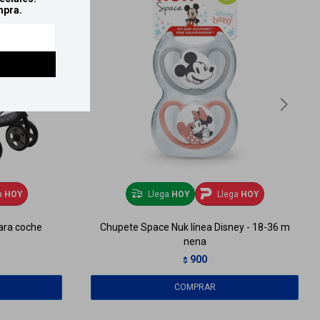
mpra.
a
HOY
Llega
HOY
Llega
HOY
para coche
Chupete Space Nuk línea Disney - 18-36 m
nena
900
$