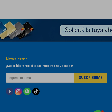
Newsletter
¡Suscribite y recibí todas nuestras novedades!
SUSCRIBIRME


