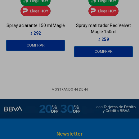
Llega
HOY
Llega
HOY
Llega
HOY
Llega
HOY
Spray aclarante 150 ml Maglé
Spray matizador Red Velvet
Maglé 150ml
292
$
259
$
MOSTRANDO
44
DE
44
Newsletter