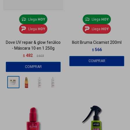
Llega
HOY
Llega
HOY
Llega
HOY
Llega
HOY
Dove UV repair & glow ferúlico
Ilicit Bruma Cicamist 200ml
- Máscara 10 en 1 250g
566
$
482
$
603
$