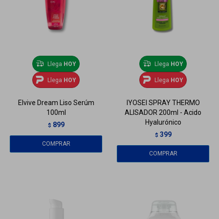
Llega
HOY
Llega
HOY
Llega
HOY
Llega
HOY
Elvive Dream Liso Serúm
IYOSEI SPRAY THERMO
100ml
ALISADOR 200ml - Acido
Hyalurónico
899
$
399
$