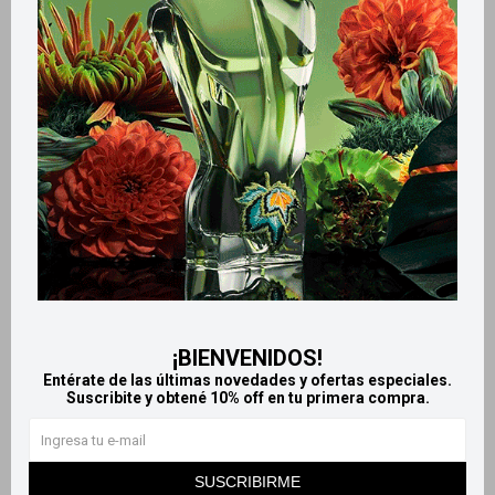
447
262
$
$
¡BIENVENIDOS!
Entérate de las últimas novedades y ofertas especiales.
Suscribite y obtené 10% off en tu primera compra.
Llega
HOY
Llega
HOY
Llega
HOY
Llega
HOY
SUSCRIBIRME