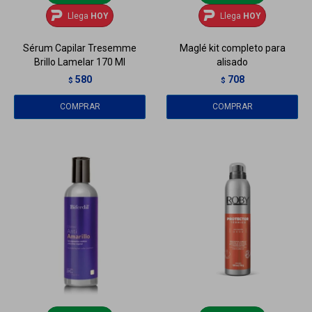
Llega
HOY
Llega
HOY
Sérum Capilar Tresemme
Maglé kit completo para
Brillo Lamelar 170 Ml
alisado
580
708
$
$