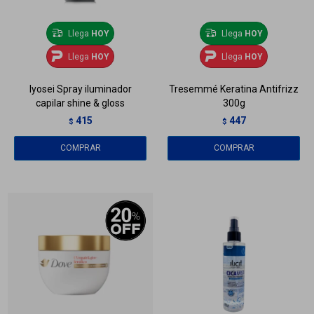
Llega
HOY
Llega
HOY
Llega
HOY
Llega
HOY
Iyosei Spray iluminador
Tresemmé Keratina Antifrizz
capilar shine & gloss
300g
415
447
$
$