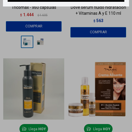
Tricomax - x60 cápsulas
Dove serum fluído hidratación
+ Vitaminas A y E 110 ml
1.444
$
1.605
$
563
$
Llega
HOY
Llega
HOY