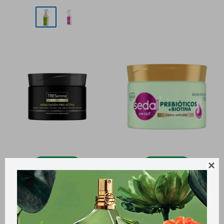
Llega
HOY
Llega
HOY

Llega
HOY
Llega
HOY
Mascarilla Capilar Tresemmé
Mascarilla Capilar Sedal 300g
Hidratación Pro Activa 300 Ml
- Prebióticos + Biotina 300 G