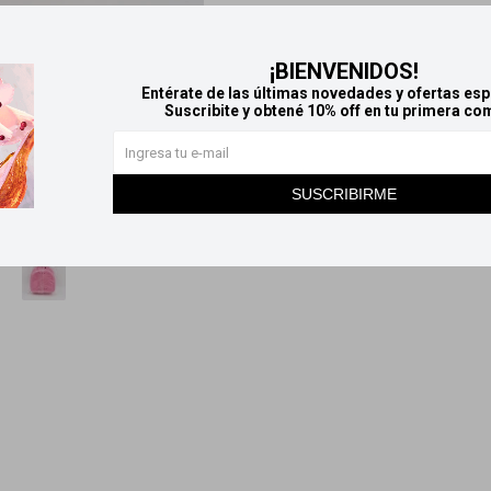
ÑANA
Llega
MAÑANA
¡BIENVENIDOS!
Entérate de las últimas novedades y ofertas esp
ra ortodoncia - Naranja
Suscribite y obtené 10% off en tu primera co
95
$
SUSCRIBIRME