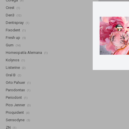
Corega
(9)
Crest
(1)
Llega
MA
Den3
(12)
Dentispray
(1)
Estuche pa
Fixodent
(1)
Fresh up
(5)
Gum
(14)
Homeopatía Alemana
(1)
Kolynos
(1)
Listerine
(2)
Oral B
(2)
Orto Pahuer
(1)
Parodontax
(1)
Periodont
(1)
Pico Jenner
(3)
Proquident
(4)
Sensodyne
(5)
ZN
(1)