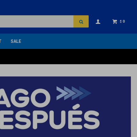
0
$
T
SALE