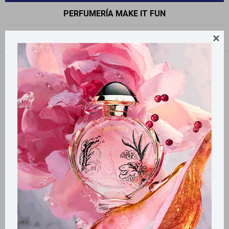
PERFUMERÍA MAKE IT FUN
Recomendados

Quitar filtros
Filtrando por:
Perfumería
Make it fun
Llega
HOY
Llega
HOY