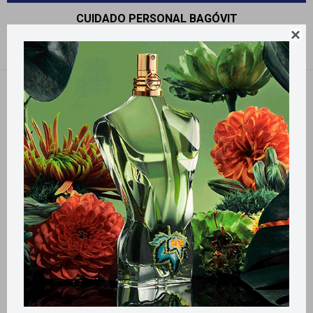
CUIDADO PERSONAL BAGÓVIT

Recomendados
Filtrando por:
Bagóvit
Llega
HOY
Llega
HOY
Llega
HOY
Llega
HOY