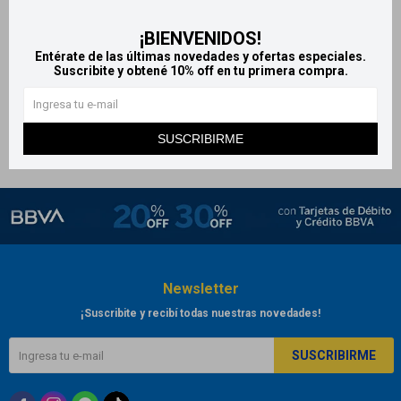
Bagóvit Solar Family Care
Bagovit Solar Family Care
¡BIENVENIDOS!
FPS30 200 ml
Protección Solar Fps 50
Entérate de las últimas novedades y ofertas especiales.
200ml
859
$
1.431
$
Suscribite y obtené 10% off en tu primera compra.
943
$
1.576
$
SUSCRIBIRME
Newsletter
¡Suscribite y recibí todas nuestras novedades!
SUSCRIBIRME