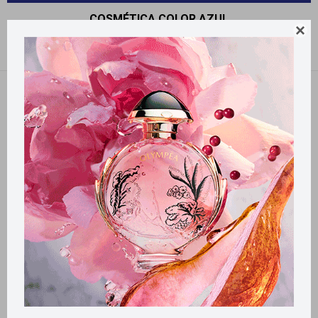
COSMÉTICA COLOR AZUL

Recomendados
Quitar filtros
Filtrando por:
Cosmética
Color:
Azul
Llega
HOY
Llega en
2 HS