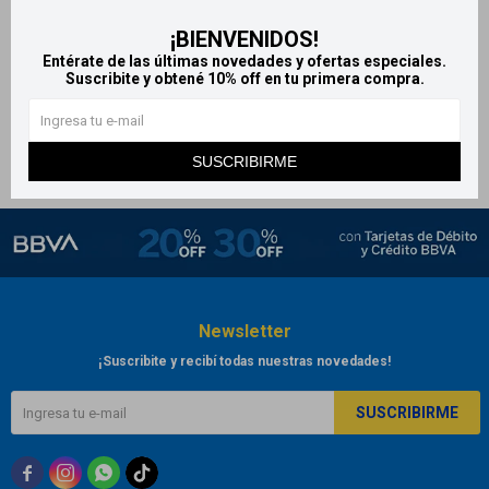
Uñas postizas autoadhesivas
¡BIENVENIDOS!
Impress - celeste pastel
Entérate de las últimas novedades y ofertas especiales.
779
Suscribite y obtené 10% off en tu primera compra.
$
SUSCRIBIRME
Newsletter
¡Suscribite y recibí todas nuestras novedades!
SUSCRIBIRME


