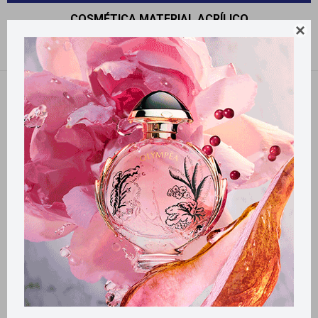
COSMÉTICA MATERIAL ACRÍLICO

Recomendados
Quitar filtros
Filtrando por:
Cosmética
Material:
Acrílico
Llega
HOY
Llega en
2 HS