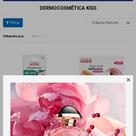
DERMOCOSMÉTICA KISS
Recomendados
Filtrando por:
Kiss

Llega
HOY
Llega
HOY
Llega en
2 HS
Llega en
2 HS