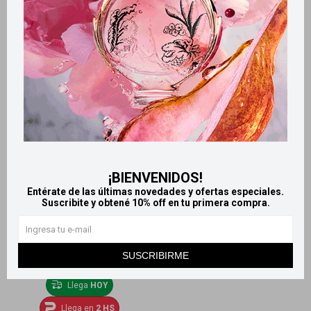
Kiss Max Speed pegamento
Kiss pegamento para
para uñas
pestañas hipoalergénico
260
420
$
$
¡BIENVENIDOS!
Entérate de las últimas novedades y ofertas especiales.
Suscribite y obtené 10% off en tu primera compra.
SUSCRIBIRME
Llega
HOY
Llega en
2 HS