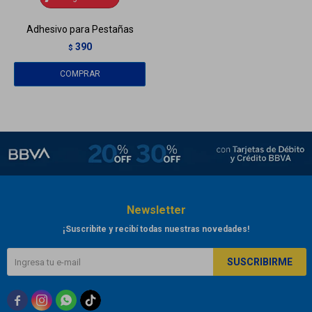
Adhesivo para Pestañas
390
$
Newsletter
¡Suscribite y recibí todas nuestras novedades!
SUSCRIBIRME


