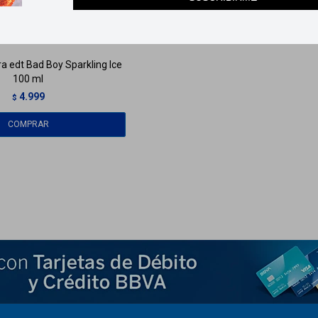
ga
HOY
Llega
HOY
ra edt Bad Boy Sparkling Ice
100 ml
4.999
$