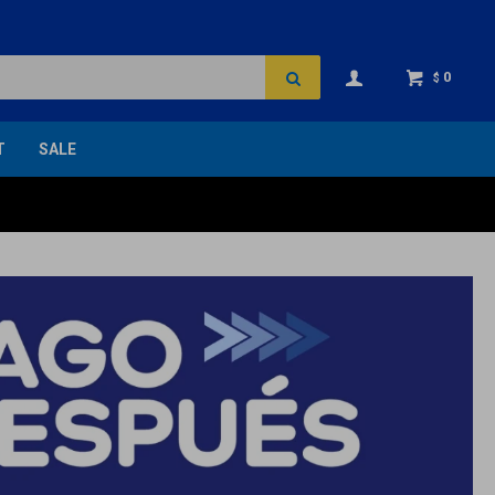
0
$
T
SALE