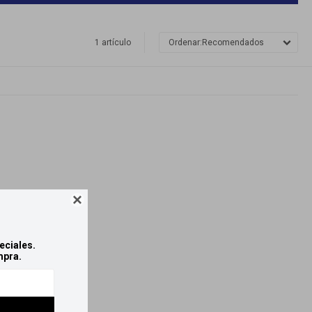
1 artículo
Recomendados

eciales.
mpra.