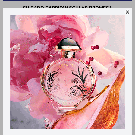
CUIDADO CARDIOVASCULAR PROMEGA

Recomendados
Quitar filtros
Filtrando por:
Cuidado Cardiovascular
Promega
Llega
MAÑANA
Llega
MAÑANA