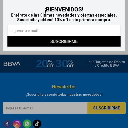
Promega 30 cápsulas
¡BIENVENIDOS!
blandas
Entérate de las últimas novedades y ofertas especiales.
Suscribite y obtené 10% off en tu primera compra.
1.009
$
SUSCRIBIRME
Newsletter
¡Suscribite y recibí todas nuestras novedades!
SUSCRIBIRME


