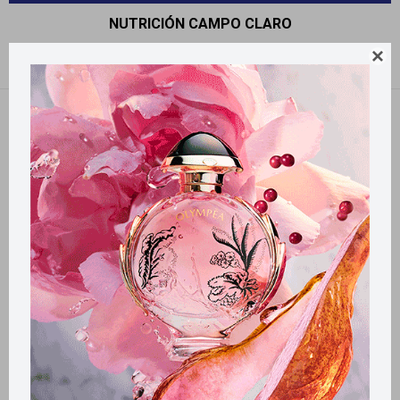
NUTRICIÓN CAMPO CLARO

Recomendados
Quitar filtros
Filtrando por:
Nutrición
Campo Claro
Llega
HOY
Llega
HOY